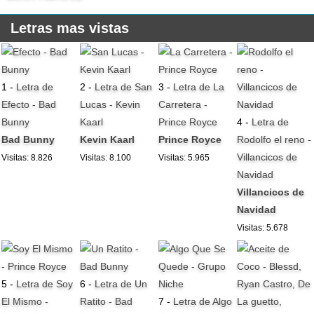
Letras mas vistas
1 -
Letra de
2 -
Letra de San
3 -
Letra de La
Efecto - Bad
Lucas - Kevin
Carretera -
Bunny
Kaarl
Prince Royce
4 -
Letra de
Bad Bunny
Kevin Kaarl
Prince Royce
Rodolfo el reno -
Villancicos de
Visitas: 8.826
Visitas: 8.100
Visitas: 5.965
Navidad
Villancicos de
Navidad
Visitas: 5.678
5 -
Letra de Soy
6 -
Letra de Un
El Mismo -
Ratito - Bad
7 -
Letra de Algo