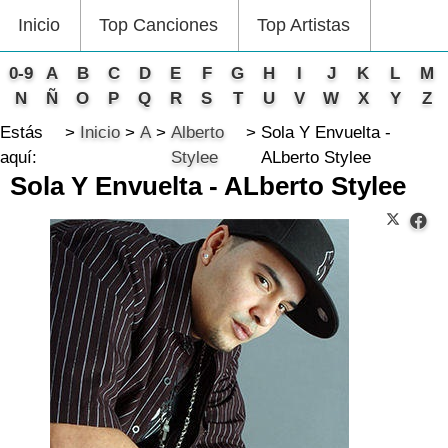
Inicio
Top Canciones
Top Artistas
0-9
A
B
C
D
E
F
G
H
I
J
K
L
M
N
Ñ
O
P
Q
R
S
T
U
V
W
X
Y
Z
Estás
Inicio
A
Alberto
Sola Y Envuelta -
aquí:
Stylee
ALberto Stylee
Sola Y Envuelta - ALberto Stylee