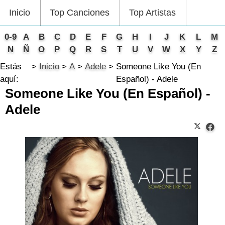
Inicio
Top Canciones
Top Artistas
0-9
A
B
C
D
E
F
G
H
I
J
K
L
M
N
Ñ
O
P
Q
R
S
T
U
V
W
X
Y
Z
Estás
Inicio
A
Adele
Someone Like You (En
aquí:
Español) - Adele
Someone Like You (En Español) -
Adele