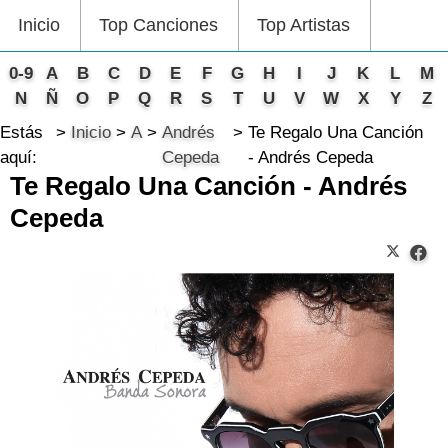
Inicio
Top Canciones
Top Artistas
0-9
A
B
C
D
E
F
G
H
I
J
K
L
M
N
Ñ
O
P
Q
R
S
T
U
V
W
X
Y
Z
Estás
Inicio
A
Andrés
Te Regalo Una Canción
aquí:
Cepeda
- Andrés Cepeda
Te Regalo Una Canción - Andrés
Cepeda