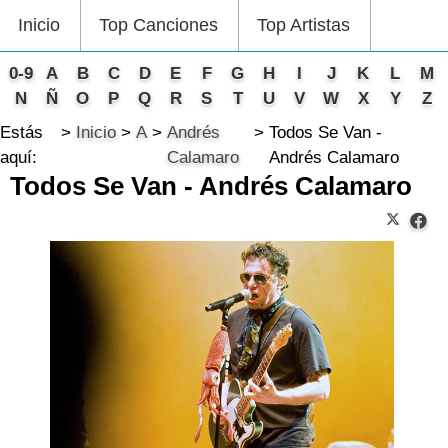
Inicio
Top Canciones
Top Artistas
0-9
A
B
C
D
E
F
G
H
I
J
K
L
M
N
Ñ
O
P
Q
R
S
T
U
V
W
X
Y
Z
Estás
Inicio
A
Andrés
Todos Se Van -
aquí:
Calamaro
Andrés Calamaro
Todos Se Van - Andrés Calamaro