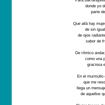
Para Barranquilla
donde yo d
parte d
Que allá hay muj
de sin igu
de ojos radiant
sabor de f
De rítmico andar,
como una p
graciosa 
En el murmullo 
que me reso
llega un mensaj
de aquellos q