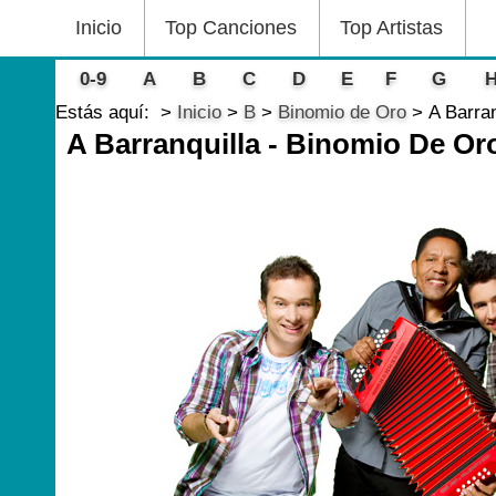
Inicio
Top Canciones
Top Artistas
0-9
A
B
C
D
E
F
G
Estás aquí:
Inicio
B
Binomio de Oro
A Barra
A Barranquilla - Binomio De Or