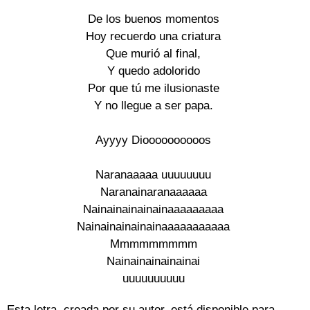
De los buenos momentos

Hoy recuerdo una criatura

Que murió al final,

Y quedo adolorido

Por que tú me ilusionaste

Y no llegue a ser papa.

Ayyyy Dioooooooooos

Naranaaaaa uuuuuuuu

Naranainaranaaaaaa

Nainainainainainaaaaaaaaa

Nainainainainainaaaaaaaaaaa

Mmmmmmmmm

Nainainainainainai

uuuuuuuuuu
Esta letra, creada por su autor, está disponible para