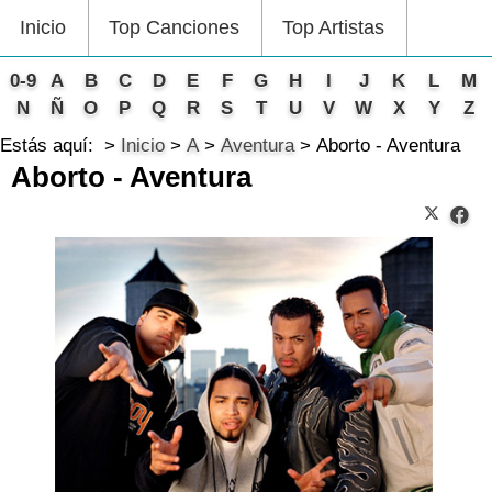
Inicio
Top Canciones
Top Artistas
0-9
A
B
C
D
E
F
G
H
I
J
K
L
M
N
Ñ
O
P
Q
R
S
T
U
V
W
X
Y
Z
Estás aquí:
Inicio
A
Aventura
Aborto - Aventura
Aborto - Aventura