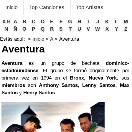
Inicio
Top Canciones
Top Artistas
0-9
A
B
C
D
E
F
G
H
I
J
K
L
M
N
Ñ
O
P
Q
R
S
T
U
V
W
X
Y
Z
Estás aquí:
Inicio
A
Aventura
Aventura
Aventura
es un grupo de bachata
dominico-
estadounidense
. El grupo se formó originalmente por
primera vez en 1994 en el
Bronx, Nueva York
, sus
miembros
son
Anthony Santos
,
Lenny Santos
,
Max
Santos
y
Henry Santos
.