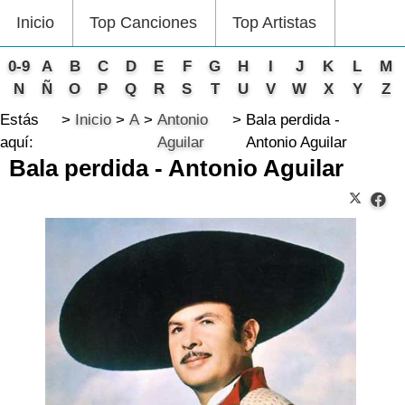
Inicio
Top Canciones
Top Artistas
0-9
A
B
C
D
E
F
G
H
I
J
K
L
M
N
Ñ
O
P
Q
R
S
T
U
V
W
X
Y
Z
Estás
Inicio
A
Antonio
Bala perdida -
aquí:
Aguilar
Antonio Aguilar
Bala perdida - Antonio Aguilar