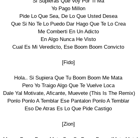
Si Supieras Que Voy Por Ti Ma

Yo Pago Millon

Pide Lo Que Sea, De Lo Que Usted Desea

Que Si No Te Lo Puedo Dar Hago Que Te Lo Crea

Me Comberti En Un Adicto

En Algo Nunca He Visto

Cual Es Mi Veredicto, Ese Boom Boom Convicto

[Fido]

Hola.. Si Supiera Que Tu Boom Boom Me Mata

Pero Yo Traigo Algo Que Te Vuelve Loca

Dale Yal Motivate, Aficante, Muevete (This Is The Remix)

Ponlo Ponlo A Temblar Ese Pantalon Ponlo A Temblar

Eso De Atras Es Lo Que Pide Castigo

[Zion]
