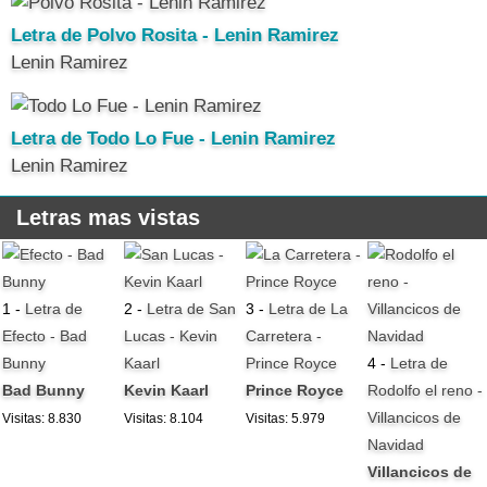
Letra de Polvo Rosita - Lenin Ramirez
Lenin Ramirez
Letra de Todo Lo Fue - Lenin Ramirez
Lenin Ramirez
Letras mas vistas
1 -
Letra de
2 -
Letra de San
3 -
Letra de La
Efecto - Bad
Lucas - Kevin
Carretera -
Bunny
Kaarl
Prince Royce
4 -
Letra de
Bad Bunny
Kevin Kaarl
Prince Royce
Rodolfo el reno -
Villancicos de
Visitas: 8.830
Visitas: 8.104
Visitas: 5.979
Navidad
Villancicos de