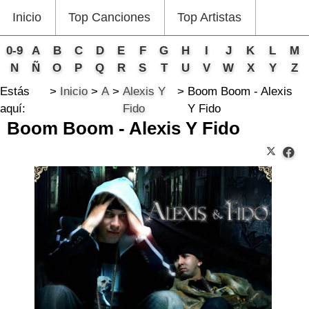
Inicio
Top Canciones
Top Artistas
0-9
A
B
C
D
E
F
G
H
I
J
K
L
M
N
Ñ
O
P
Q
R
S
T
U
V
W
X
Y
Z
Estás
Inicio
A
Alexis Y
Boom Boom - Alexis
aquí:
Fido
Y Fido
Boom Boom - Alexis Y Fido