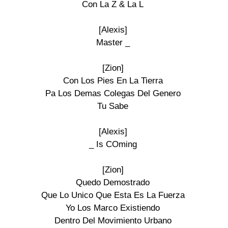
Con La Z & La L

[Alexis]

Master _

[Zion]

Con Los Pies En La Tierra

Pa Los Demas Colegas Del Genero

Tu Sabe

[Alexis]

_ Is COming

[Zion]

Quedo Demostrado

Que Lo Unico Que Esta Es La Fuerza

Yo Los Marco Existiendo

Dentro Del Movimiento Urbano
