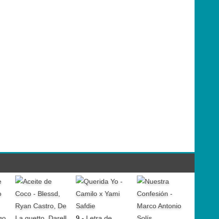
go
9 -
Letra de