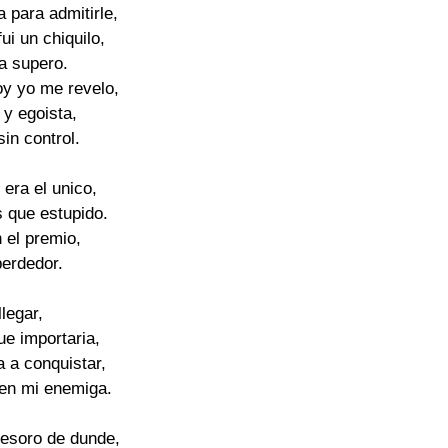
a para admitirle,

ui un chiquilo,

a supero.

y yo me revelo,

y egoista,

in control.

era el unico,

 que estupido.

 el premio,

perdedor.

llegar,

e importaria,

 a conquistar,

 en mi enemiga.

esoro de dunde,
