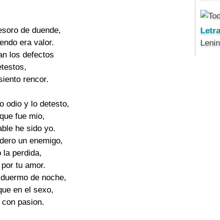
esoro de duende,

Letr
ndo era valor.

Leni
n los defectos

testos,

iento rencor.

o odio y lo detesto,

 que fue mio,

ble he sido yo.

dero un enemigo,

la perdida,

 por tu amor.

 duermo de noche,

ue en el sexo,

 con pasion.
