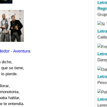
Letr
Regi
Grup
Letra
Calib
dedor - Aventura
Letra
Darey
 dicho,

 que se tiene,

lo pierde.

Letr
Peso
llorar,

 monotonia,

aba hablar,

Letr
e te entendia.

Leni