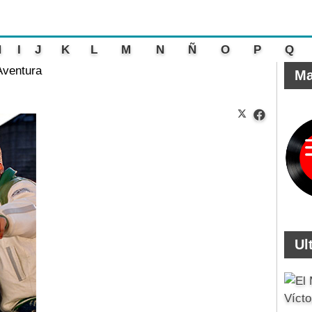
H
I
J
K
L
M
N
Ñ
O
P
Q
Aventura
Ma
Ul