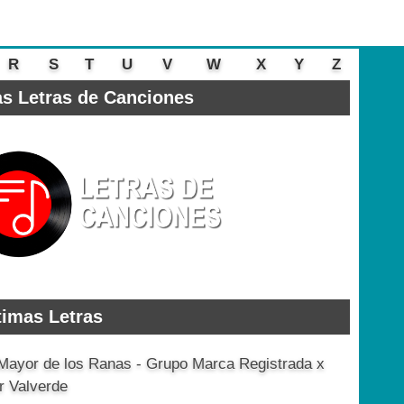
R
S
T
U
V
W
X
Y
Z
s Letras de Canciones
timas Letras