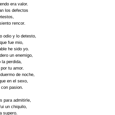
ndo era valor.

n los defectos

testos,

iento rencor.

o odio y lo detesto,

 que fue mio,

ble he sido yo.

dero un enemigo,

la perdida,

 por tu amor.

 duermo de noche,

ue en el sexo,

 con pasion.

 para admitirle,

ui un chiquilo,

a supero.
