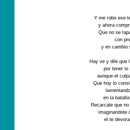
Y me robo ese t
y ahora compre
Que no se tapa
con pre
y en cambio s
Hay ve y dile que l
por tener lo
aunque el culpa
Que hoy lo consi
lamentando 
en la batalla
Recarcale que no
imaginandote q
el te devora