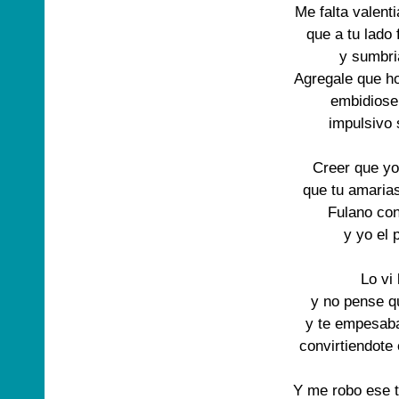
Me falta valenti
que a tu lado f
y sumbri
Agregale que ho
embidiose 
impulsivo s
Creer que yo 
que tu amarias
Fulano con
y yo el 
Lo vi 
y no pense qu
y te empesaba
convirtiendote
Y me robo ese t