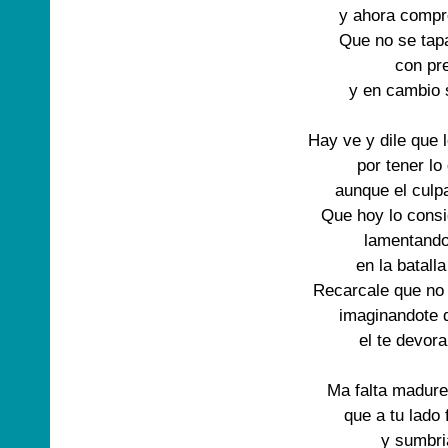
y ahora compre
Que no se tapa
con pre
y en cambio s
Hay ve y dile que l
por tener lo
aunque el culpa
Que hoy lo consi
lamentando 
en la batalla
Recarcale que no
imaginandote q
el te devora
Ma falta madures
que a tu lado f
y sumbri