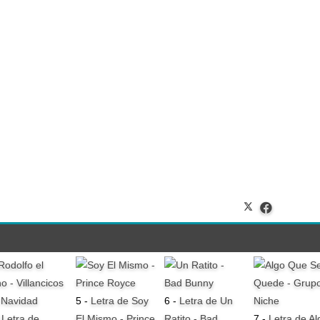
5 -
Letra de Soy
6 -
Letra de Un
-
Letra de
El Mismo - Prince
Ratito - Bad
7 -
Letra de Al