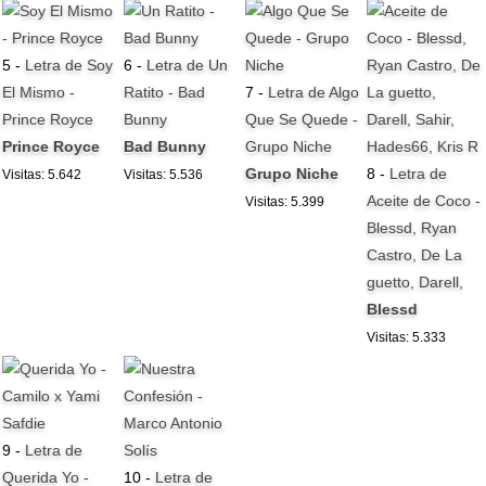
5 -
Letra de Soy
6 -
Letra de Un
El Mismo -
Ratito - Bad
7 -
Letra de Algo
Prince Royce
Bunny
Que Se Quede -
Prince Royce
Bad Bunny
Grupo Niche
Grupo Niche
8 -
Letra de
Visitas: 5.642
Visitas: 5.536
Aceite de Coco -
Visitas: 5.399
Blessd, Ryan
Castro, De La
guetto, Darell,
Blessd
Visitas: 5.333
9 -
Letra de
Querida Yo -
10 -
Letra de