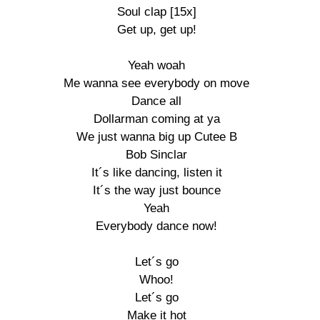
Soul clap [15x] 

Get up, get up! 

Yeah woah 

Me wanna see everybody on move 

Dance all 

Dollarman coming at ya 

We just wanna big up Cutee B 

Bob Sinclar 

It´s like dancing, listen it 

It´s the way just bounce 

Yeah 

Everybody dance now! 

Let´s go 

Whoo! 

Let´s go 

Make it hot 
