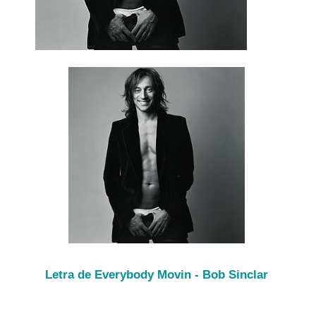
Letra de Everybody Movin - Bob Sinclar