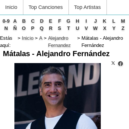
Inicio
Top Canciones
Top Artistas
0-9
A
B
C
D
E
F
G
H
I
J
K
L
M
N
Ñ
O
P
Q
R
S
T
U
V
W
X
Y
Z
Estás
Inicio
A
Alejandro
Mátalas - Alejandro
aquí:
Fernandez
Fernández
Mátalas - Alejandro Fernández