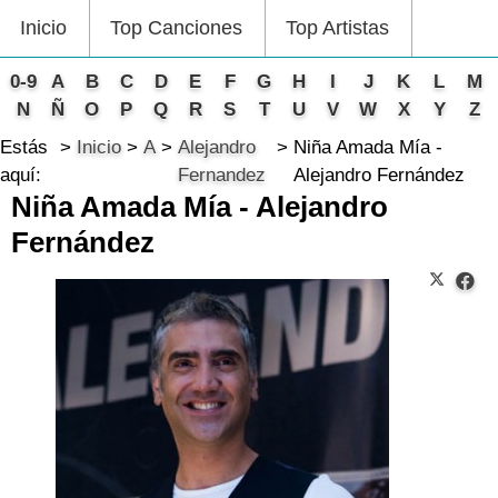
Inicio
Top Canciones
Top Artistas
0-9
A
B
C
D
E
F
G
H
I
J
K
L
M
N
Ñ
O
P
Q
R
S
T
U
V
W
X
Y
Z
Estás
Inicio
A
Alejandro
Niña Amada Mía -
aquí:
Fernandez
Alejandro Fernández
Niña Amada Mía - Alejandro
Fernández