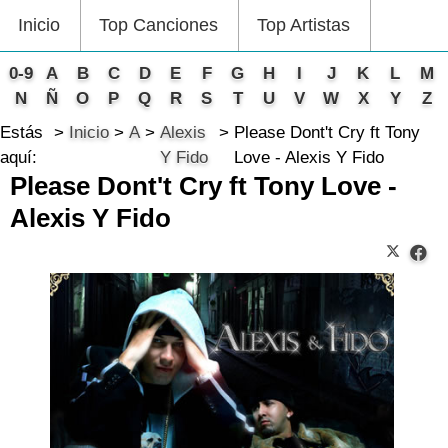
Inicio
Top Canciones
Top Artistas
0-9
A
B
C
D
E
F
G
H
I
J
K
L
M
N
Ñ
O
P
Q
R
S
T
U
V
W
X
Y
Z
Estás
Inicio
A
Alexis
Please Dont't Cry ft Tony
aquí:
Y Fido
Love - Alexis Y Fido
Please Dont't Cry ft Tony Love -
Alexis Y Fido