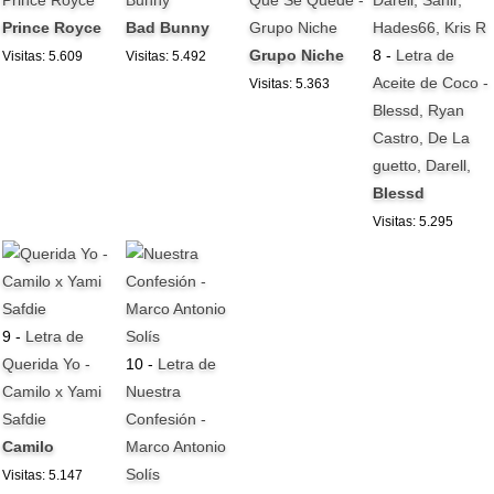
Prince Royce
Bad Bunny
Grupo Niche
Grupo Niche
8 -
Letra de
Visitas: 5.609
Visitas: 5.492
Aceite de Coco -
Visitas: 5.363
Blessd, Ryan
Castro, De La
guetto, Darell,
Blessd
Visitas: 5.295
9 -
Letra de
Querida Yo -
10 -
Letra de
Camilo x Yami
Nuestra
Safdie
Confesión -
Camilo
Marco Antonio
Solís
Visitas: 5.147