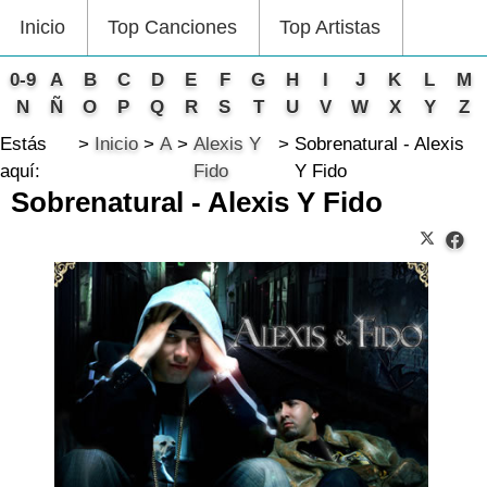
Inicio
Top Canciones
Top Artistas
0-9
A
B
C
D
E
F
G
H
I
J
K
L
M
N
Ñ
O
P
Q
R
S
T
U
V
W
X
Y
Z
Estás
Inicio
A
Alexis Y
Sobrenatural - Alexis
aquí:
Fido
Y Fido
Sobrenatural - Alexis Y Fido