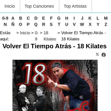
Inicio
Top Canciones
Top Artistas
0-9
A
B
C
D
E
F
G
H
I
J
K
L
M
N
Ñ
O
P
Q
R
S
T
U
V
W
X
Y
Z
Estás
Inicio
0-
18
Volver El Tiempo Atrás -
aquí:
9
Kilates
18 Kilates
Volver El Tiempo Atrás - 18 Kilates