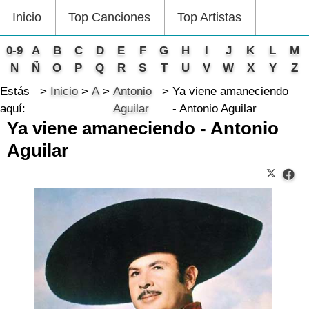
Inicio
Top Canciones
Top Artistas
0-9
A
B
C
D
E
F
G
H
I
J
K
L
M
N
Ñ
O
P
Q
R
S
T
U
V
W
X
Y
Z
Estás
Inicio
A
Antonio
Ya viene amaneciendo
aquí:
Aguilar
- Antonio Aguilar
Ya viene amaneciendo - Antonio
Aguilar