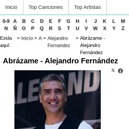
Inicio
Top Canciones
Top Artistas
0-9
A
B
C
D
E
F
G
H
I
J
K
L
M
N
Ñ
O
P
Q
R
S
T
U
V
W
X
Y
Z
Estás
Inicio
A
Alejandro
Abrázame -
aquí:
Fernandez
Alejandro
Fernández
Abrázame - Alejandro Fernández