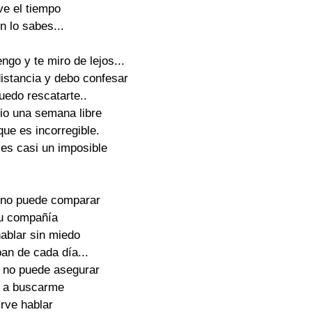
ve el tiempo
n lo sabes...
go y te miro de lejos...
istancia y debo confesar
puedo rescatarte..
rio una semana libre
 que es incorregible.
 es casi un imposible
 no puede comparar
tu compañía
hablar sin miedo
pan de cada día...
d no puede asegurar
s a buscarme
irve hablar