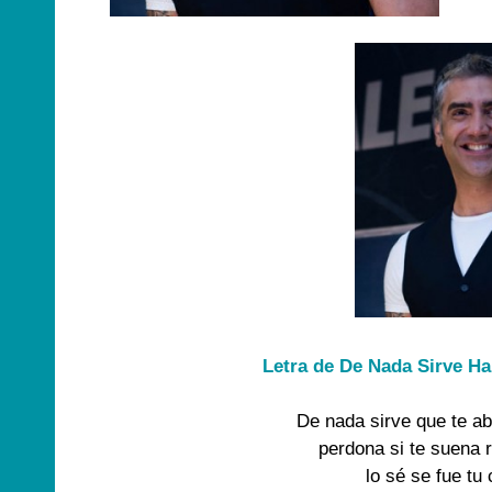
Letra de De Nada Sirve Ha
De nada sirve que te abr
perdona si te suena 
lo sé se fue tu 