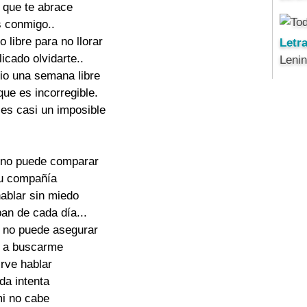
 que te abrace
s conmigo..
 libre para no llorar
Letr
icado olvidarte..
Leni
rio una semana libre
 que es incorregible.
 es casi un imposible
 no puede comparar
tu compañía
hablar sin miedo
pan de cada día...
d no puede asegurar
s a buscarme
irve hablar
ada intenta
mi no cabe