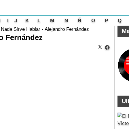
H
I
J
K
L
M
N
Ñ
O
P
Q
 Nada Sirve Hablar - Alejandro Fernández
Ma
ro Fernández
Ul