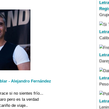
Letr
Regi
Grup
Letra
Calib
Letra
Darey
Letr
blar - Alejandro Fernández
Peso
ace si no sientes frío...
raro pero es la verdad
Letr
cariño de viaje..
Leni