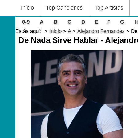
Inicio
Top Canciones
Top Artistas
0-9
A
B
C
D
E
F
G
Estás aquí:
Inicio
A
Alejandro Fernandez
De
De Nada Sirve Hablar - Alejand