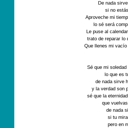
De nada sirve
si no está
Aproveche mi tiempo
lo sé será compl
Le puse al calenda
trato de reparar lo
Que llenes mi vacío
Sé que mi soledad
lo que es 
de nada sirve 
y la verdad son 
sé que la eternida
que vuelva
de nada s
si tu mir
pero en 