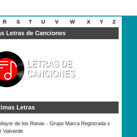
R
S
T
U
V
W
X
Y
Z
s Letras de Canciones
timas Letras