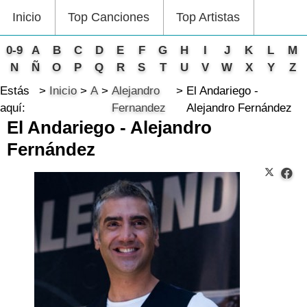
Inicio
Top Canciones
Top Artistas
0-9
A
B
C
D
E
F
G
H
I
J
K
L
M
N
Ñ
O
P
Q
R
S
T
U
V
W
X
Y
Z
Estás
Inicio
A
Alejandro
El Andariego -
aquí:
Fernandez
Alejandro Fernández
El Andariego - Alejandro
Fernández