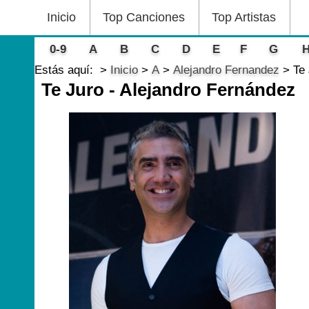
Inicio
Top Canciones
Top Artistas
0-9
A
B
C
D
E
F
G
Estás aquí:
Inicio
A
Alejandro Fernandez
Te
Te Juro - Alejandro Fernández