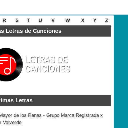
R
S
T
U
V
W
X
Y
Z
s Letras de Canciones
timas Letras