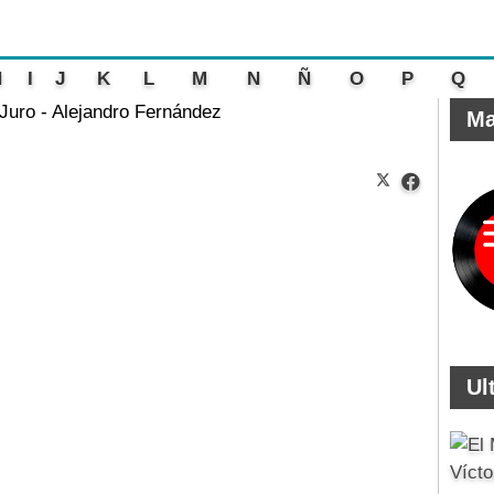
H
I
J
K
L
M
N
Ñ
O
P
Q
 Juro - Alejandro Fernández
Ma
Ul