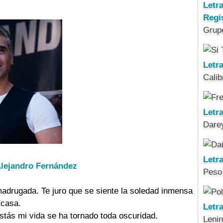
Letr
Regi
Grup
Letra
Calib
Letra
Darey
Letr
 Alejandro Fernández
Peso
madrugada. Te juro que se siente la soledad inmensa
a casa.
Letr
stás mi vida se ha tornado toda oscuridad.
Leni